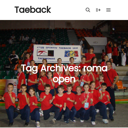
Taeback
Main me
Search
More info
Tag Archives:
roma
open