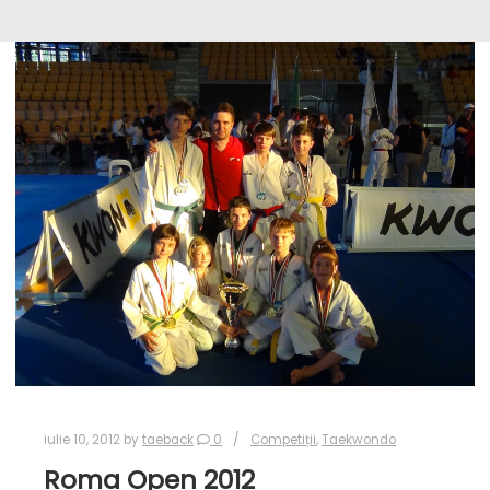
iulie 10, 2012
by
taeback
0
Competiții
,
Taekwondo
Roma Open 2012