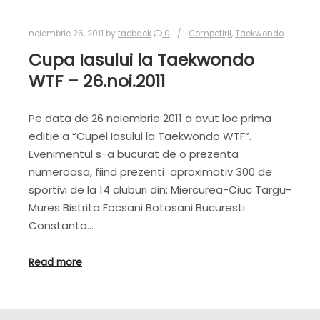
noiembrie 26, 2011
by
taeback
0
Competiții
,
Taekwondo
Cupa Iasului la Taekwondo
WTF – 26.noi.2011
Pe data de 26 noiembrie 2011 a avut loc prima
editie a “Cupei Iasului la Taekwondo WTF”.
Evenimentul s-a bucurat de o prezenta
numeroasa, fiind prezenti aproximativ 300 de
sportivi de la 14 cluburi din: Miercurea-Ciuc Targu-
Mures Bistrita Focsani Botosani Bucuresti
Constanta…
Read more