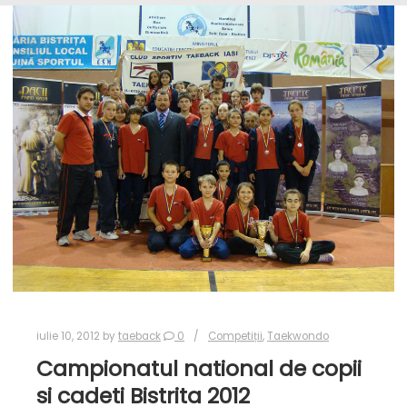
iulie 10, 2012
by
taeback
0
Competiții
,
Taekwondo
Campionatul national de copii
si cadeti Bistrita 2012