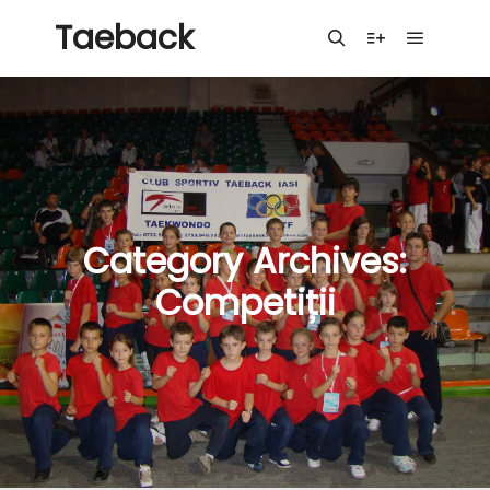
Taeback
Main me
Search
More info
Category Archives:
Competiții