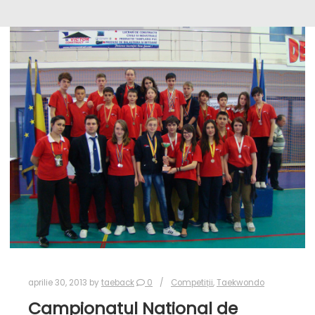
aprilie 30, 2013
by
taeback
0
Competiții
,
Taekwondo
Campionatul National de