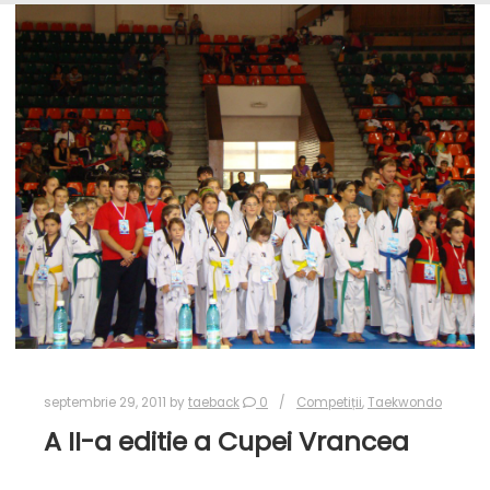
septembrie 29, 2011
by
taeback
0
Competiții
,
Taekwondo
A II-a editie a Cupei Vrancea