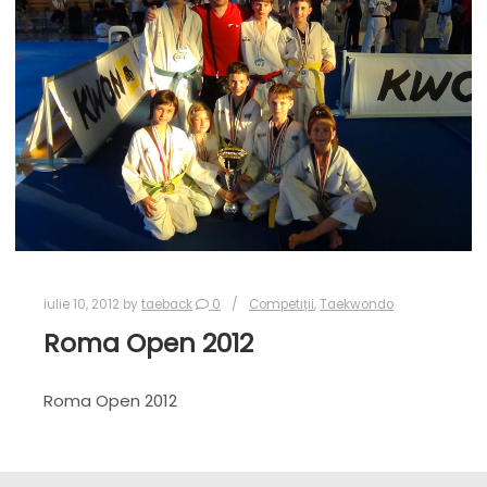
iulie 10, 2012
by
taeback
0
Competiții
,
Taekwondo
Roma Open 2012
Roma Open 2012