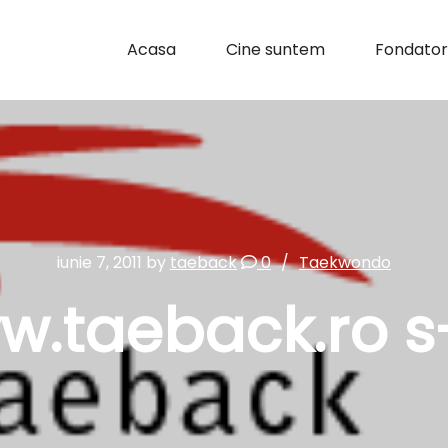
Acasa
Cine suntem
Fondator
iunie 7, 2011
by
taeback
0
Taekwondo
ww.taeback.ro s