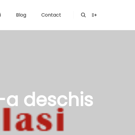
i
Blog
Contact
Search
More info
-a deschis