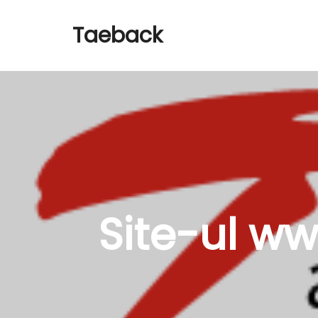
Taeback
Site-ul w