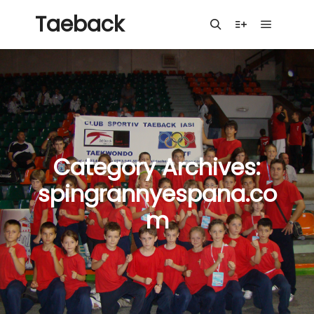
Taeback
Main me
Search
More info
Category Archives:
spingrannyespana.co
m