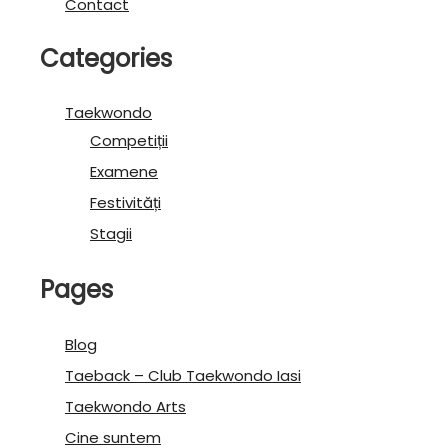
Contact
Categories
Taekwondo
Competiții
Examene
Festivități
Stagii
Pages
Blog
Taeback – Club Taekwondo Iasi
Taekwondo Arts
Cine suntem